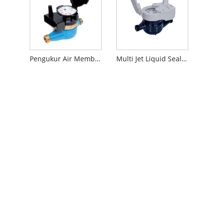
Pengukur Air Membaca Nirkabel
Multi Jet Liquid Sealed Type Water Meter Dengan Induktif Pra-dilengkapi