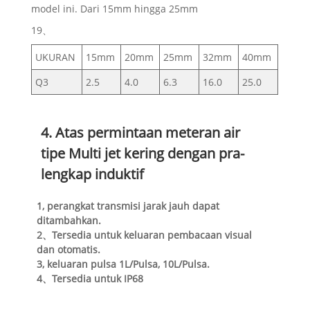
model ini. Dari 15mm hingga 25mm
19、
UKURAN
15mm
20mm
25mm
32mm
40mm
Q3
2.5
4.0
6.3
16.0
25.0
4. Atas permintaan meteran air
tipe Multi jet kering dengan pra-
lengkap induktif
1, perangkat transmisi jarak jauh dapat
ditambahkan.
2、Tersedia untuk keluaran pembacaan visual
dan otomatis.
3, keluaran pulsa 1L/Pulsa, 10L/Pulsa.
4、Tersedia untuk IP68