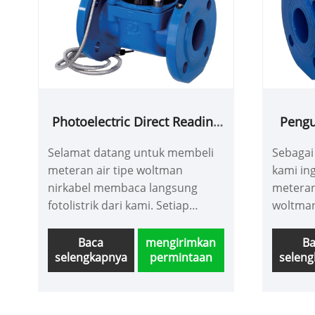
Photoelectric Direct Reading
Pengu
Wireless Woltman Type
Selamat datang untuk membeli
Sebagai
Water Meter
meteran air tipe woltman
kami in
nirkabel membaca langsung
meteran 
fotolistrik dari kami. Setiap
woltman
permintaan dari pelanggan
menawar
dijawab dalam waktu 24 jam.
terbaik
Baca
mengirimkan
B
selengkapnya
permintaan
selen
waktu.