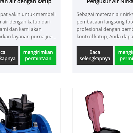
ran air dengan katup
Pengukur Air Nirk
Pembacaan Langs
pat yakin untuk membeli
Sebagai meteran air nirk
Fotoelektrik Dengan 
 air dengan katup dari
pembacaan langsung foto
Katup
kami dan kami akan
profesional dengan pem
kan layanan purna jual
kontrol katup, Anda dapa
 dan pengiriman tepat
untuk membeli meteran 
nirkabel pembacaan lan
aca
mengirimkan
Baca
mengi
gkapnya
permintaan
selengkapnya
permi
fotolistrik dengan kontro
dari pabrik kami dan kam
menawarkan layanan pur
terbaik dan pengiriman t
waktu.