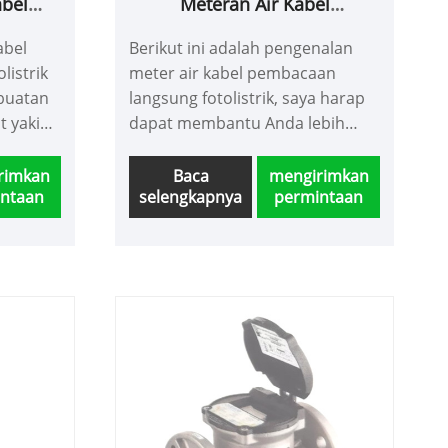
abel
Meteran Air Kabel
ung
Pembacaan Langsung
abel
Berikut ini adalah pengenalan
Kontrol
Fotoelektrik
listrik
meter air kabel pembacaan
buatan
langsung fotolistrik, saya harap
t yakin
dapat membantu Anda lebih
air
memahami meter air minum
gsung
langsung NB-IOT. Selamat datang
rimkan
Baca
mengirimkan
ntaan
selengkapnya
permintaan
l katup
pelanggan baru dan lama untuk
i akan
terus bekerja sama dengan kami
na jual
untuk menciptakan masa depan
epat
yang lebih baik bersama!