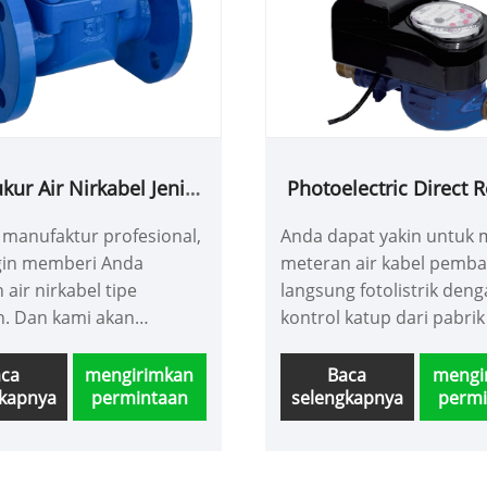
kur Air Nirkabel Jenis
Photoelectric Direct 
Woltman
Wired Water Meter 
 manufaktur profesional,
Anda dapat yakin untuk
Kontrol Katup
gin memberi Anda
meteran air kabel pemb
air nirkabel tipe
langsung fotolistrik den
. Dan kami akan
kontrol katup dari pabrik
kan layanan purna jual
dan kami akan menawar
 dan pengiriman tepat
layanan purna jual terba
aca
mengirimkan
Baca
mengi
gkapnya
permintaan
selengkapnya
permi
pengiriman tepat waktu.