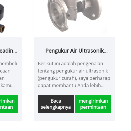
Reading
Pengukur Air Ultrasonik
Dengan
(Pengukur Massal)
 membeli
Berikut ini adalah pengenalan
acaan
tentang pengukur air ultrasonik
gan
(pengukur curah), saya berharap
 kami
dapat membantu Anda lebih
kan
memahami pengukur air
ik dan
ultrasonik (pengukur curah).
rimkan
Baca
mengirimkan
ntaan
selengkapnya
permintaan
Selamat datang pelanggan baru
dan lama untuk terus bekerja
sama dengan kami untuk
menciptakan masa depan yang