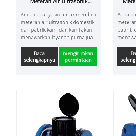
Meteran Air Ultrasonik
Mete
Domestik
Anda dapat yakin untuk membeli
Anda da
meteran air ultrasonik domestik
meteran
dari pabrik kami dan kami akan
pabrik 
menawarkan layanan purna jual
menawar
terbaik dan pengiriman tepat
terbaik
waktu.
waktu.
Baca
mengirimkan
B
selengkapnya
permintaan
selen